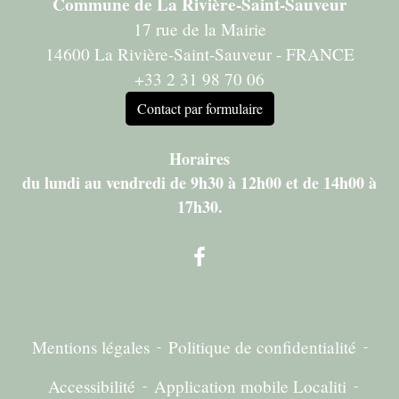
Commune de La Rivière-Saint-Sauveur
17 rue de la Mairie
14600 La Rivière-Saint-Sauveur - FRANCE
+33 2 31 98 70 06
Contact par formulaire
Horaires
du lundi au vendredi de 9h30 à 12h00 et de 14h00 à
17h30.
Mentions légales
-
Politique de confidentialité
-
Accessibilité
-
Application mobile Localiti
-