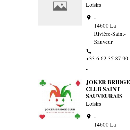
Loisirs
-
location_on
14600 La
Rivière-Saint-
Sauveur
phone
+33 6 62 35 87 90
-
JOKER BRIDGE
CLUB SAINT
SAUVEURAIS
Loisirs
-
location_on
14600 La