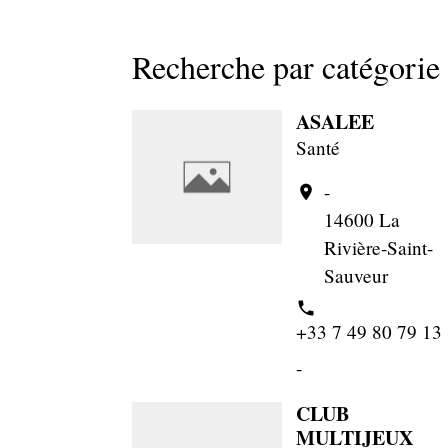
Recherche par catégorie 
ASALEE
Santé
-
location_on
14600 La
Rivière-Saint-
Sauveur
phone
+33 7 49 80 79 13
-
CLUB
MULTIJEUX