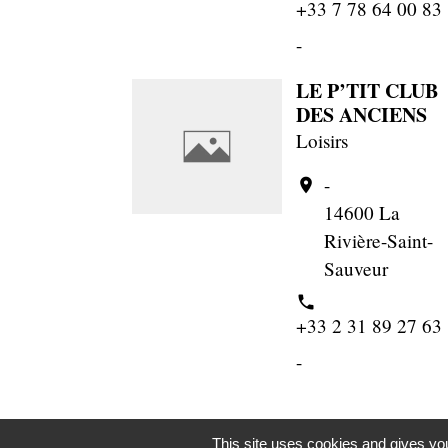
+33 7 78 64 00 83
-
LE P’TIT CLUB
DES ANCIENS
Loisirs
-
location_on
14600 La
Rivière-Saint-
Sauveur
phone
+33 2 31 89 27 63
-
This site uses cookies and gives you