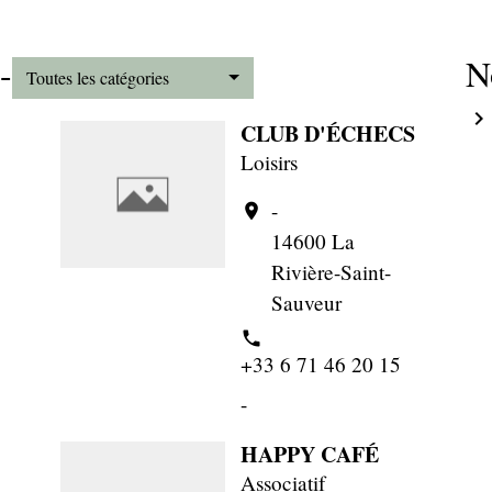
-
N
Toutes les catégories
keyboard_arrow_right
CLUB D'ÉCHECS
Loisirs
-
location_on
14600 La
Rivière-Saint-
Sauveur
phone
+33 6 71 46 20 15
-
HAPPY CAFÉ
Associatif