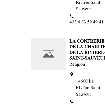
Rivière-Saint-
Sauveur
phone
+33 6 83 59 49 41
.
LA CONFRERIE
DE LA CHARIT
DE LA RIVIÈRE
SAINT-SAUVEU
Religion
-
location_on
14600 La
Rivière-Saint-
Sauveur
phone