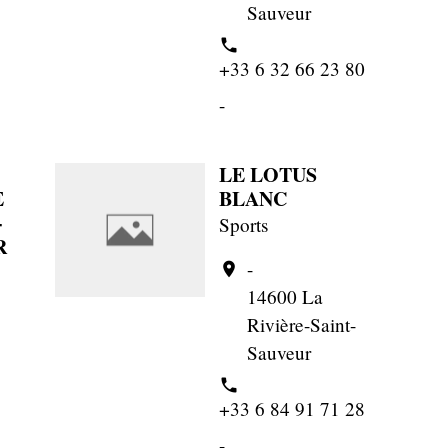
Sauveur
phone
+33 6 32 66 23 80
-
LE LOTUS
E
BLANC
-
Sports
R
-
location_on
14600 La
Rivière-Saint-
Sauveur
phone
+33 6 84 91 71 28
-