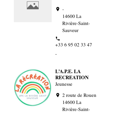
-
location_on
14600 La
Rivière-Saint-
Sauveur
phone
+33 6 95 02 33 47
-
L’A.P.E. LA
RECREATION
Jeunesse
2 route de Rouen
location_on
14600 La
Rivière-Saint-