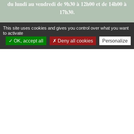
du lundi au vendredi de 9h30 à 12h00 et de 14h00 à
17h30.
This site uses cookies and gives you control over what you want
to activate
OK, accept all
Deny all cookies
Personalize
Mentions légales
-
Politique de confidentialité
-
Accessibilité
-
Application mobile Localiti
-
Plan du site
-
Gestion des cookies
Site créé en partenariat avec Réseau des Communes