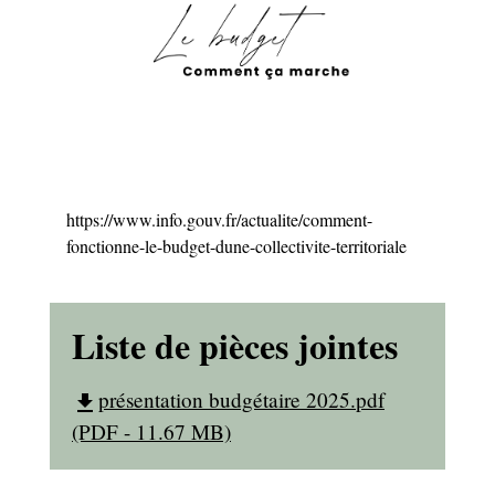
https://www.info.gouv.fr/actualite/comment-
fonctionne-le-budget-dune-collectivite-territoriale
Liste de pièces jointes
présentation budgétaire 2025.pdf
file_download
(PDF - 11.67 MB)