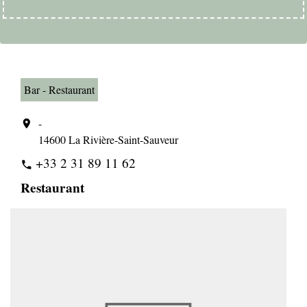
Bar - Restaurant
-
location_on
14600 La Rivière-Saint-Sauveur
+33 2 31 89 11 62
phone
Restaurant