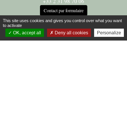
+33 2 31 98 70 06
Contact par formulaire
This site uses cookies and gives you control over what you want
Horaires
to activate
OK, accept all
Deny all cookies
Personalize
du lundi au vendredi de 9h30 à 12h00 et de 14h00 à
17h30.
Mentions légales
-
Politique de confidentialité
-
Accessibilité
-
Application mobile Localiti
-
Plan du site
-
Gestion des cookies